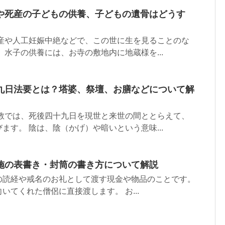
や死産の子どもの供養、子どもの遺骨はどうす
流産や人工妊娠中絶などで、この世に生を見ることのな
 水子の供養には、お寺の敷地内に地蔵様を...
九日法要とは？塔婆、祭壇、お膳などについて解
仏教では、死後四十九日を現世と来世の間ととらえて、
ます。 陰は、陰（かげ）や暗いという意味...
施の表書き・封筒の書き方について解説
の読経や戒名のお礼として渡す現金や物品のことです。
いてくれた僧侶に直接渡します。 お...