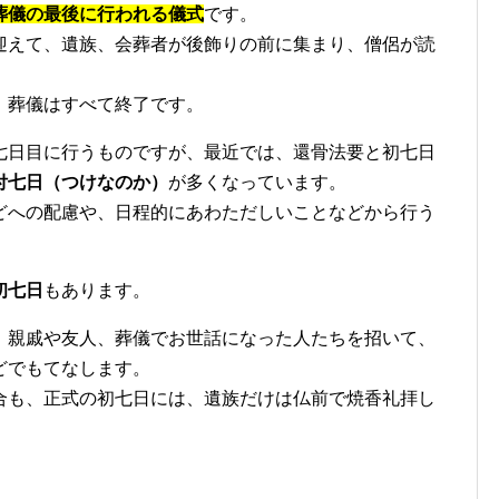
葬儀の最後に行われる儀式
です。
迎えて、遺族、会葬者が後飾りの前に集まり、僧侶が読
、葬儀はすべて終了です。
七日目に行うものですが、最近では、還骨法要と初七日
付七日（つけなのか）
が多くなっています。
どへの配慮や、日程的にあわただしいことなどから行う
初七日
もあります。
、親戚や友人、葬儀でお世話になった人たちを招いて、
どでもてなします。
合も、正式の初七日には、遺族だけは仏前で焼香礼拝し