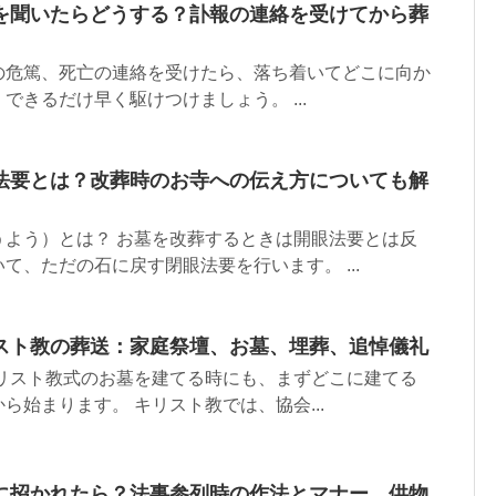
を聞いたらどうする？訃報の連絡を受けてから葬
の危篤、死亡の連絡を受けたら、落ち着いてどこに向か
できるだけ早く駆けつけましょう。 ...
法要とは？改葬時のお寺への伝え方についても解
うよう）とは？ お墓を改葬するときは開眼法要とは反
て、ただの石に戻す閉眼法要を行います。 ...
スト教の葬送：家庭祭壇、お墓、埋葬、追悼儀礼
キリスト教式のお墓を建てる時にも、まずどこに建てる
ら始まります。 キリスト教では、協会...
に招かれたら？法事参列時の作法とマナー、供物