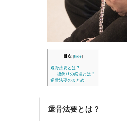
目次
[
hide
]
還骨法要とは？
後飾りの祭壇とは？
還骨法要のまとめ
還骨法要とは？