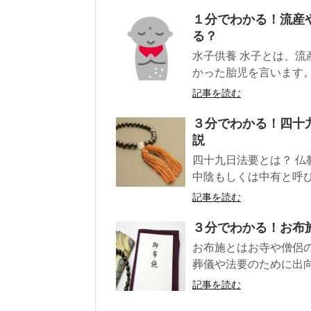
１分でわかる！流産
る？
水子供養 水子とは、
かった胎児を言います。
記事を読む
３分でわかる！四十
説
四十九日法要とは？ 
中陰もしくは中有と呼び
記事を読む
３分でわかる！お布
お布施とはお寺や僧侶
葬儀や法要のために出向
記事を読む