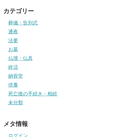
カテゴリー
葬儀・告別式
通夜
法要
お墓
仏壇・仏具
終活
納骨堂
供養
死亡後の手続き・相続
未分類
メタ情報
ログイン