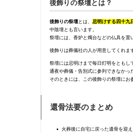
後飾りの祭壇とは？
後飾りの祭壇
とは、
忌明けする四十九
中陰壇とも言います。
祭壇には、香炉と燭台などの仏具を置
後飾りは葬儀社の人が用意してくれま
祭壇には忌明けまで毎日灯明をともし
通夜や葬儀・告別式に参列できなかっ
そのときには、この後飾りの祭壇にお
還骨法要のまとめ
火葬後に自宅に戻った遺骨を迎え