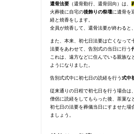
還骨法要
（還骨勤行、還骨回向）は、
火葬後に自宅の
後飾りの祭壇
に遺骨を
経と焼香をします。
全員が焼香して、還骨法要が終わると
また、本来、初七日法要は亡くなって
法要をあわせて、告別式の当日に行う
これは、遠方などに住んでいる親族な
ようになりました。
告別式式中に初七日の読経を行う
式中
従来通りの日程で初七日を行う場合は
僧侶に読経をしてもらった後、茶菓な
初七日の法要を葬儀当日にすませた場
ましょう。