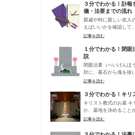
３分でわかる！訃報
儀・法要までの流れ
親戚や特に親しい友人
えばいいかを確認して、
記事を読む
１分でわかる！閉眼
説
閉眼法要（へいげんほ
対に、墓石から魂を抜い
記事を読む
３分でわかる！キリ
キリスト教式のお墓 
か、墓地を決めることか
記事を読む
３分でわかる！法事