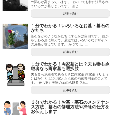
の関心が高まっています。 その中でも特に注目され
ているのが墓じまいです。 墓じ...
記事を読む
１分でわかる！いろいろなお墓・墓石の
かたち
墓石をどのようなかたちにするかは自由です。 昔か
ら伝わる形に加えて、最近ではいろいろなデザイン
のお墓が増えています。 かつては、...
記事を読む
１分でわかる！両家墓とは？夫も妻も承
継者なら両家墓も選択肢
夫も妻も承継者であるときに両家墓 両家墓（りょう
けばか）とは〇〇家と△△家の両家共同墓のことで
す。 夫も妻も実家の墓の承継者であ...
記事を読む
３分でわかる！お墓・墓石のメンテナン
ス方法、墓石の修理方法や掃除の仕方を
お伝えします