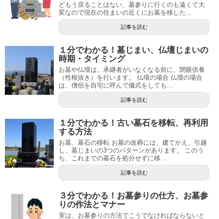
どもう戻ることはない、墓参りに行くのも遠くて大
変なので現在の住まいの近くにお墓を移した...
記事を読む
１分でわかる！墓じまい、仏壇じまいの
時期・タイミング
お墓や仏壇は、承継者がいなくなる前に、閉眼供養
（性根抜き）を行います。 仏壇の場合 仏壇の場合
は、僧侶を自宅に呼んで儀式をしても...
記事を読む
１分でわかる！古い墓石を移転、再利用
する方法
お墓、墓石の移転 お墓の改葬には、建てかえ、引越
し、墓じまいの3つのパターンがあります。 このう
ち、これまでの墓石を処分せずに移...
記事を読む
３分でわかる！お墓参りの仕方、お墓参
りの作法とマナー
実は、お墓参りの方法でこうでなければならないと