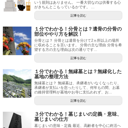
いう規則はありません。 一番大切なのは供養する心
がきちんとこもっているかです。 ...
記事を読む
１分でわかる！分骨とは？遺骨の分骨の
部位ややり方を解説！
分骨とは？ 分骨とは遺骨を分けて2ヵ所以上の場所
に収めることを言います。 分骨の主な理由 分骨を希
望する方の主な理由は次の通りです...
記事を読む
１分でわかる！無縁墓とは？無縁化した
墓地の整理方法
無縁墓とは？ 無縁墓は、承継者がいなくなったり、
承継者が支払いを怠ったりして、何年もの間、お墓
の維持管理料が墓地やお寺に支払われず、お...
記事を読む
３分でわかる！墓じまいの定義・意味、
墓じまいの仕方
墓じまいの意味・定義 最近、高齢者を中心に終活へ