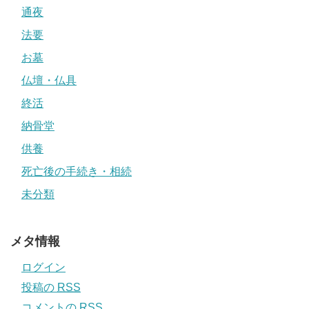
通夜
法要
お墓
仏壇・仏具
終活
納骨堂
供養
死亡後の手続き・相続
未分類
メタ情報
ログイン
投稿の
RSS
コメントの
RSS